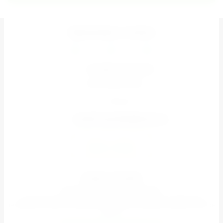
Принимаем к оплате
+7 (926) 851-67-37
ПН-ВС 08:00-20:00
Москва
zarabi.topseller@inbox.ru
Задать вопрос
ZarAbi Topseller
© 2022–2026 «ZarAbi Topseller»
Оптово-розничный магазин: гаджеты, аксессуары к мобильным
телефонам, мелкая электроника, товары для туризма, фонари и многое
другое
Политика конфиденциальности