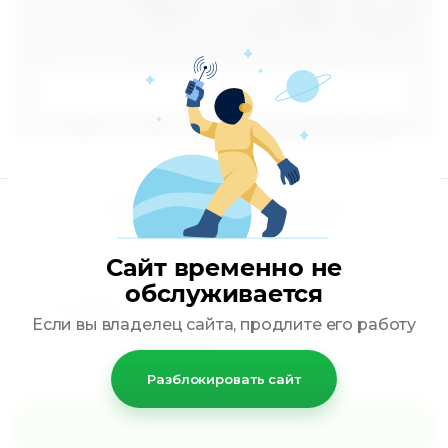
К товару
Подпишитесь на акции
Сайт временно не
обслуживается
Я выражаю
согласие на передачу
и обработку персональных
Если вы владелец сайта, продлите его работу
данных
в соответствии с
Политикой конфиденциальности
*
Разблокировать сайт
Подписаться