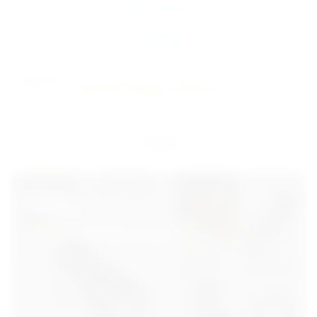
Описание
Отзывы
на подставке
,
кисет
,
набор
,
для табака
,
теги:
мундштук
,
Трубка курительная
Назад
-15%
Успей приобрести в дни акции