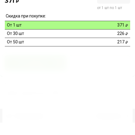
371
₽
от 1 шт по 1 шт
Скидка при покупке:
От 1 шт
371
От 30 шт
226
От 50 шт
217
В корзину
Купить в 1 клик
Артикул:
TRY1NGDS9KUF5KUF
Трубка курительная 7-281D
Предыдущий
Следующий