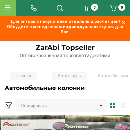
0
0
Для оптовых покупателей отдельный расчет цен!
Обсудите с менеджером индивидуальные цены для
Вас!
ZarAbi Topseller
Оптово-розничная торговля гаджетами
Главная
Автотовары
Автомобильные 
Автомобильные колонки
Сортировать: