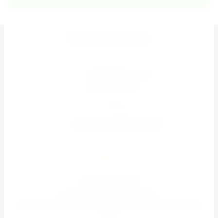
Принимаем к оплате
+7 (926) 851-67-37
ПН-ВС 08:00-20:00
Москва
zarabi.topseller@inbox.ru
Задать вопрос
ZarAbi Topseller
© 2022–2026 «ZarAbi Topseller»
Оптово-розничный магазин: гаджеты, аксессуары к мобильным
телефонам, мелкая электроника, товары для туризма, фонари и многое
другое