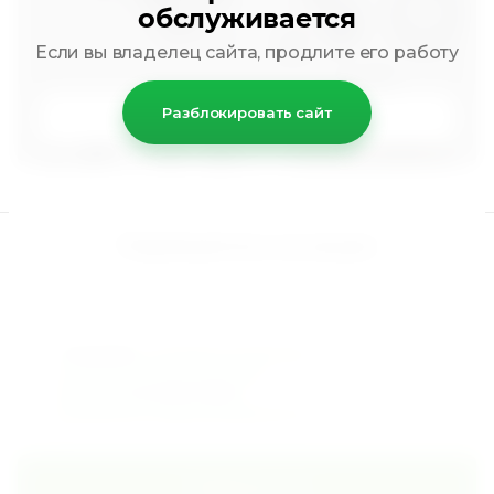
обслуживается
Если вы владелец сайта, продлите его работу
Разблокировать сайт
К товару
Подпишитесь на акции
Я выражаю
согласие на передачу
и обработку персональных
данных
в соответствии с
Политикой конфиденциальности
*
Подписаться