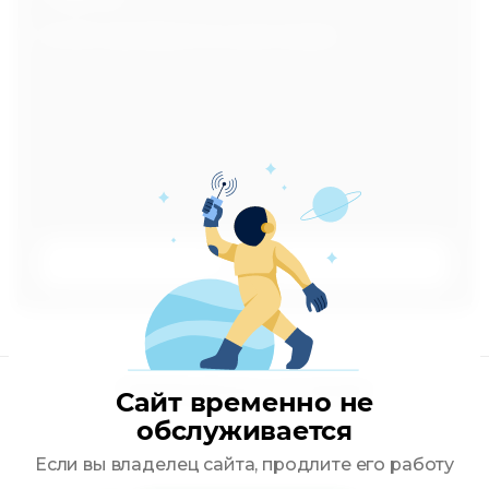
Успей приобрести в дни акции
К товару
Подпишитесь на акции
Сайт временно не
обслуживается
Если вы владелец сайта, продлите его работу