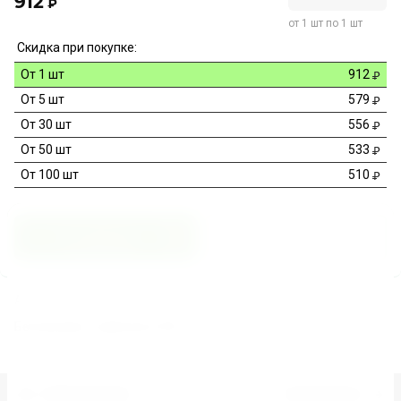
912
₽
от 1 шт по 1 шт
Скидка при покупке:
От 1 шт
912
От 5 шт
579
От 30 шт
556
От 50 шт
533
От 100 шт
510
В корзину
Купить в 1 клик
Артикул:
ZAG4NSIBD8DJN0DBDJUC
Бензиновая зажигалка АА-115
Предыдущий
Следующий