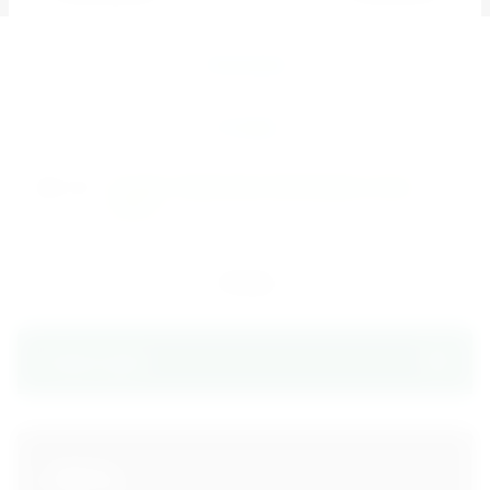
Описание
Отзывы
розжиг
,
Зажигалка
,
бензиновая
,
огонь
,
теги:
пьезо
Назад
ТОВАР ДНЯ
-15%