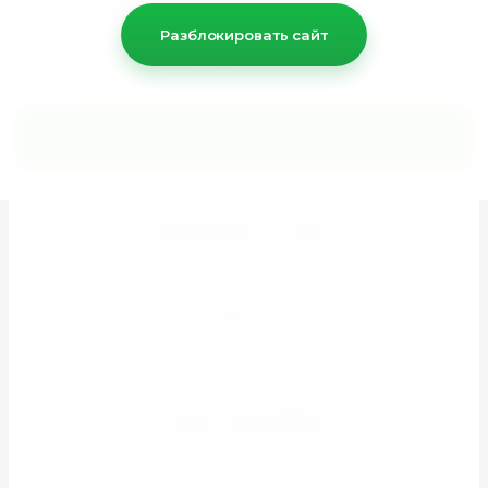
Я выражаю
согласие на передачу
и обработку персональных
Разблокировать сайт
данных
в соответствии с
Политикой конфиденциальности
*
Подписаться
Принимаем к оплате
+7 (926) 851-67-37
ПН-ВС 08:00-20:00
Москва
zarabi.topseller@inbox.ru
Задать вопрос