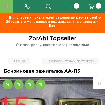
0
0
Для оптовых покупателей отдельный расчет цен!
Обсудите с менеджером индивидуальные цены для
Вас!
ZarAbi Topseller
Оптово-розничная торговля гаджетами
Главная
Зажигалки, трубки, портсигары
Бензиновая зажигалка АА-115