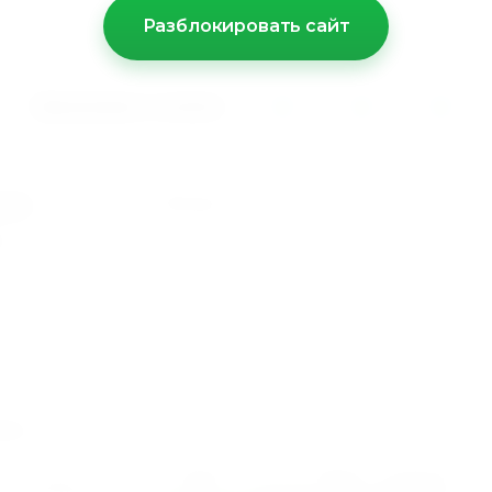
Разблокировать сайт
Принимаем к оплате
Москва
7-37
0
кты
Этот сайт использует файлы cookie и метаданные. Продолжая
осматривать его, Вы соглашаетесь на использование нами файлов coo