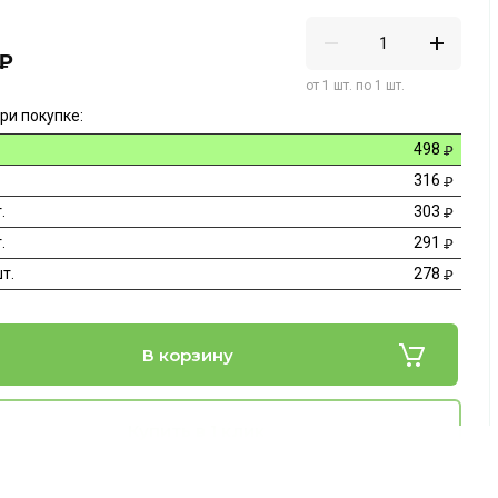
₽
от 1 шт. по 1 шт.
ри покупке:
498
316
.
303
.
291
т.
278
В корзину
Купить в 1 клик