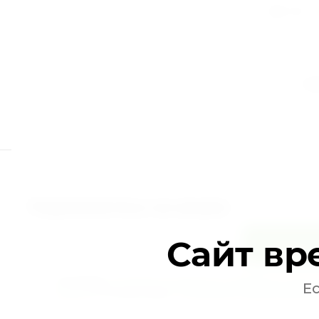
теги:
На
Подпишитесь на акции
Сайт вр
Подписа
Я выражаю
согласие на передачу и обработку перс
Е
данных
в соответствии с
Политикой конфиденциаль