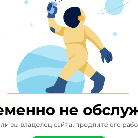
Зарядное устройство
,
Сетевой адаптер
,
USB зарядное устройс
зад
еменно не обслу
ться
ональных
сли вы владелец сайта, продлите его рабо
ности
*