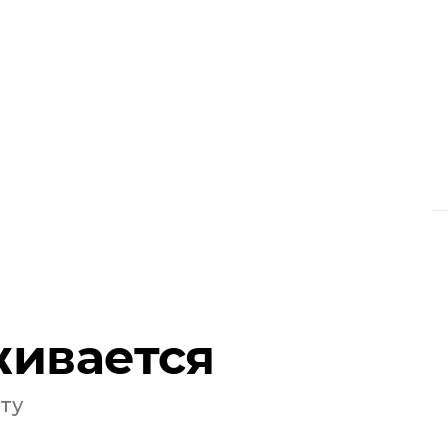
тво
,
Зарядка телефона
,
Зарядка
живается
ту