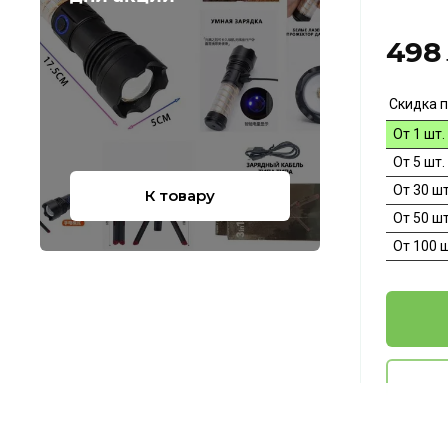
498
Скидка п
От 1 шт.
От 5 шт.
От 30 шт
К товару
От 50 шт
От 100 ш