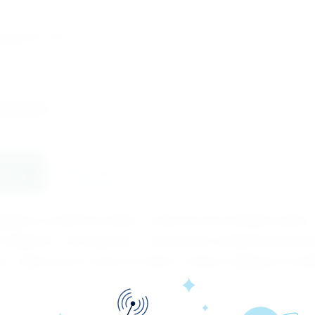
аптер RP-U55
едыдущий
ние
Отзывы
рядное устройство имеет стильный пластиковый корпус
 элементы конструкции от пыли, влаги, механических р
ю. Практичное и износостойкое сетевое зарядное уст