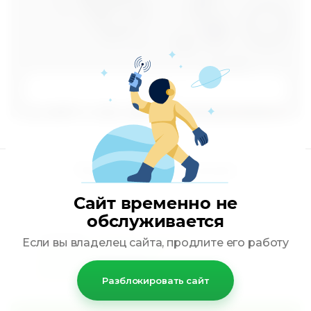
К товару
Подпишитесь на акции
Сайт временно не
обслуживается
Я выражаю
согласие на передачу
Если вы владелец сайта, продлите его работу
и обработку персональных
данных
в соответствии с
Политикой конфиденциальности
Разблокировать сайт
*