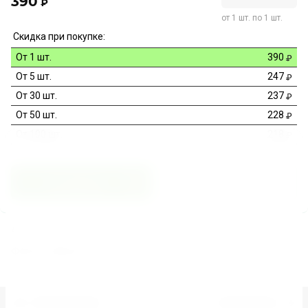
390
₽
от 1 шт. по 1 шт.
Скидка при покупке:
От 1 шт.
390
От 5 шт.
247
От 30 шт.
237
От 50 шт.
228
От 100 шт.
218
В корзину
Купить в 1 клик
Артикул:
FIT1KJHYFGHJ9IUTYFGRGTH5RSTTF
Фитнес-браслет Y67
Предыдущий
Следующий