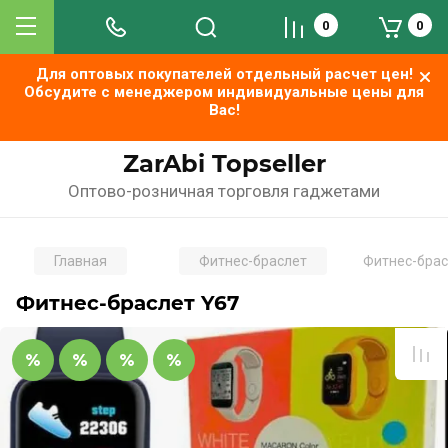
0
0
Для оптовых покупателей отдельный расчет цен!
Обсудите с менеджером индивидуальные цены для
Вас!
ZarAbi Topseller
Оптово-розничная торговля гаджетами
Главная
Фитнес-браслет
Фитнес-брас
Фитнес-браслет Y67