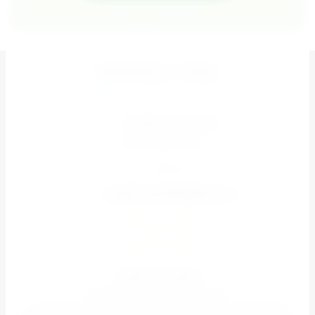
Подписаться
Принимаем к оплате
+7 (926) 851-67-37
ПН-ВС 08:00-20:00
Москва
zarabi.topseller@inbox.ru
Задать вопрос
ZarAbi Topseller
© 2022–2026 «ZarAbi Topseller»
Оптово-розничный магазин: гаджеты, аксессуары к мобильным