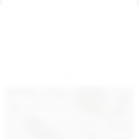
Описание
Отзывы
фитнес браслет
,
смарт часы
,
Smart часы
теги:
Назад
-15%
Успей приобрести в дни акции