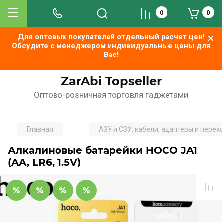
0
0
Для оптовых покупателей отдельный расчет цен!
Обсудите с менеджером индивидуальные цены для
Вас!
ZarAbi Topseller
Оптово-розничная торговля гаджетами
Главная
АЗУ и СЗУ, кабели, адаптеры и пере
Алкалиновые батарейки HOCO JA1
(AA, LR6, 1.5V)